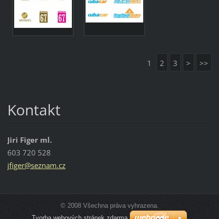
1
2
3
>
>>
Kontakt
Jiri Figer ml.
603 720 528
jfiger@s
eznam.cz
© 2008 Všechna práva vyhrazena.
Tvorba webových stránek zdarma