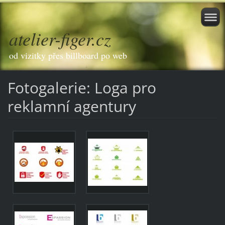
atelier-figer.cz
od vizitky přes billboard po web
Fotogalerie: Loga pro
reklamní agentury