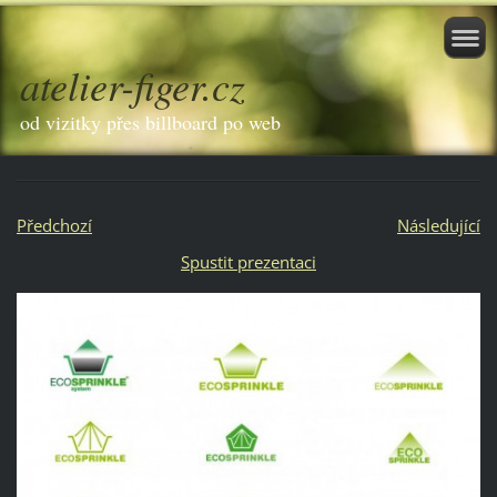
atelier-figer.cz
od vizitky přes billboard po web
Předchozí
Následující
Spustit prezentaci