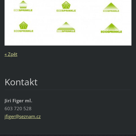
« Zpět
Kontakt
Jiri Figer ml.
603 720 528
jfiger@s
eznam.cz