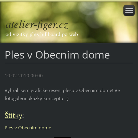
atelier-figer.cz
od vizitky přes billboard po web
Ples v Obecnim dome
10.02.2010 00:00
Vyhral jsem graficke reseni plesu v Obecnim dome! Ve
fotogalerii ukazky konceptu :-)
Štítky
:
Ples v Obecnim dome