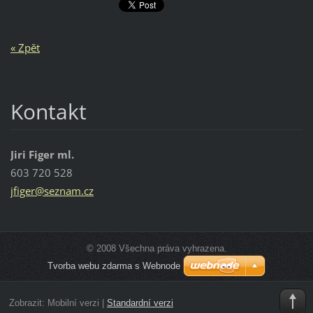
« Zpět
Kontakt
Jiri Figer ml.
603 720 528
jfiger@s
eznam.cz
© 2008 Všechna práva vyhrazena.
Tvorba webu zdarma s Webnode
Zobrazit:
Mobilní verzi
|
Standardní verzi