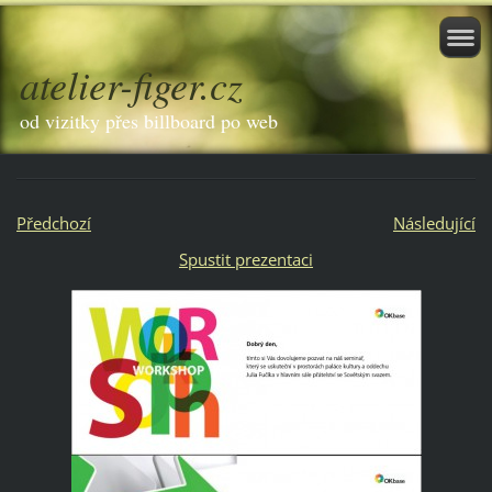
atelier-figer.cz
od vizitky přes billboard po web
Předchozí
Následující
Spustit prezentaci