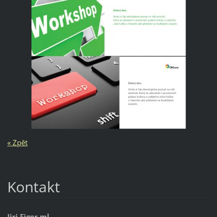
« Zpět
Kontakt
Jiri Figer ml.