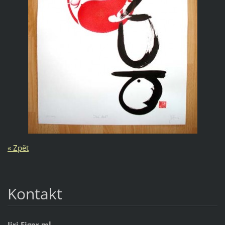
« Zpět
Kontakt
Jiri Figer ml.