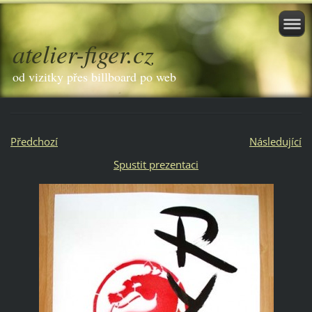
atelier-figer.cz
od vizitky přes billboard po web
Předchozí
Následující
Spustit prezentaci